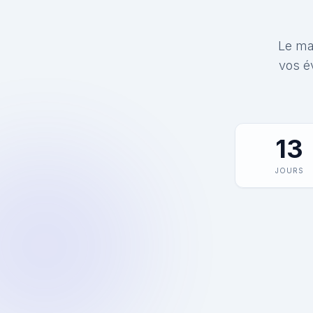
Le mat
vos é
13
JOURS