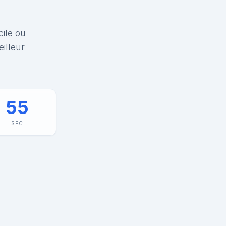
cile ou
illeur
55
SEC