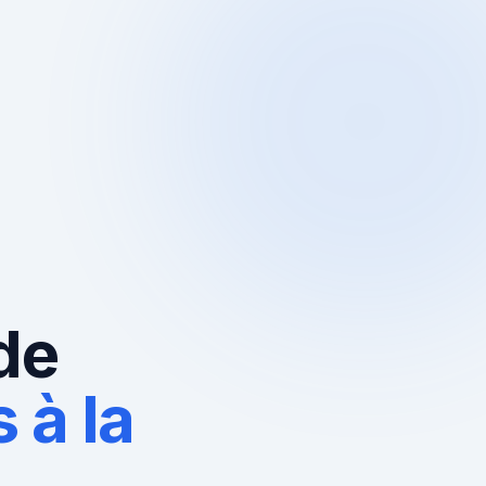
de
 à la