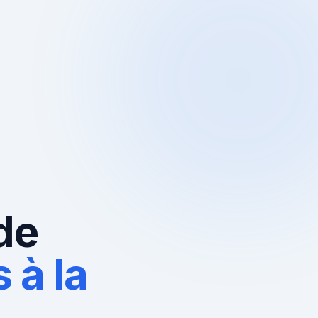
de
 à la