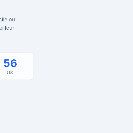
cile ou
illeur
56
SEC