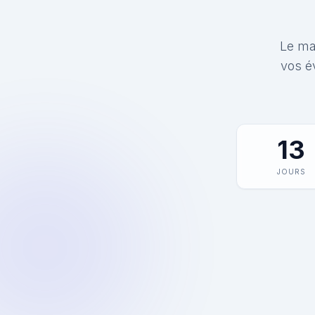
Le mat
vos é
13
JOURS