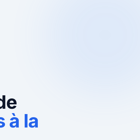
de
 à la