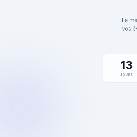
Le mat
vos é
13
JOURS