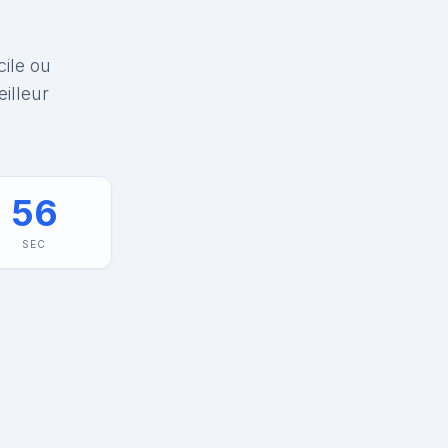
cile ou
illeur
56
SEC