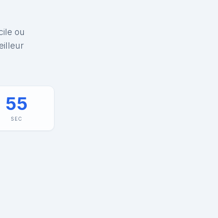
cile ou
illeur
55
SEC