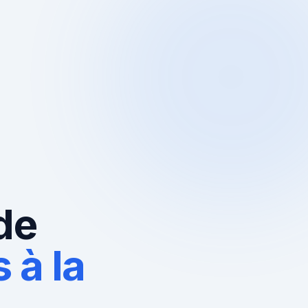
de
 à la