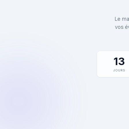
Le mat
vos é
13
JOURS