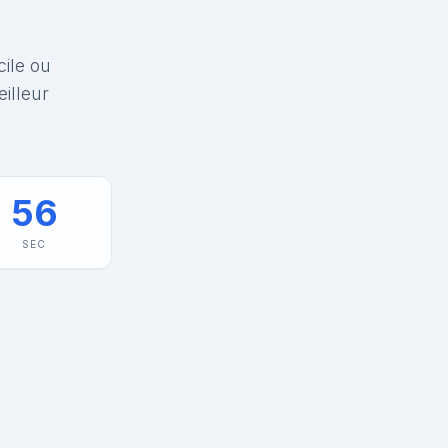
cile ou
illeur
56
SEC