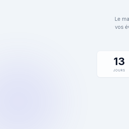
Le mat
vos é
13
JOURS