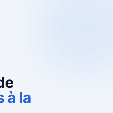
de
 à la