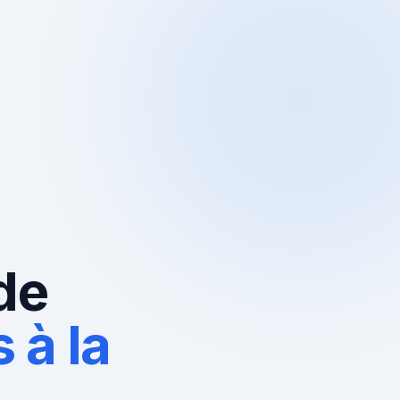
de
 à la