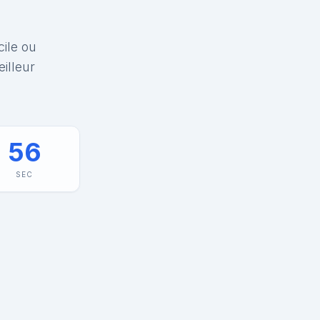
cile ou
illeur
56
SEC