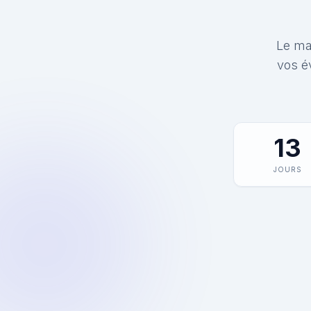
Le mat
vos é
13
JOURS