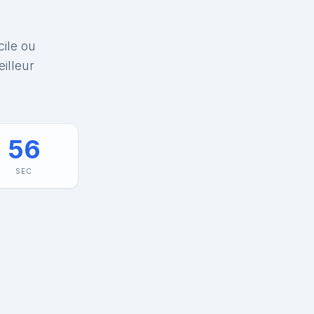
cile ou
illeur
56
SEC