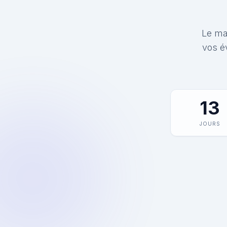
Le mat
vos é
13
JOURS