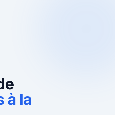
de
 à la