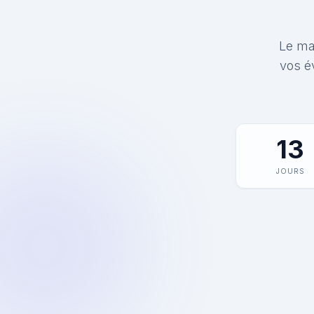
Le mat
vos é
13
JOURS