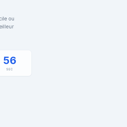
cile ou
illeur
56
SEC