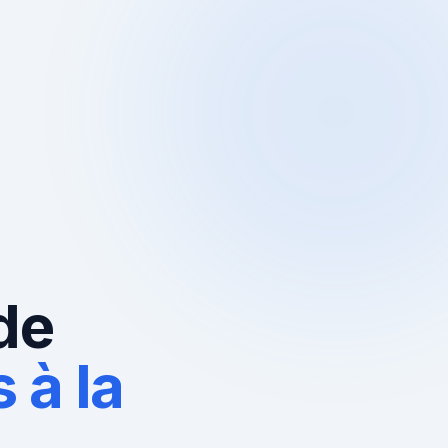
de
 à la