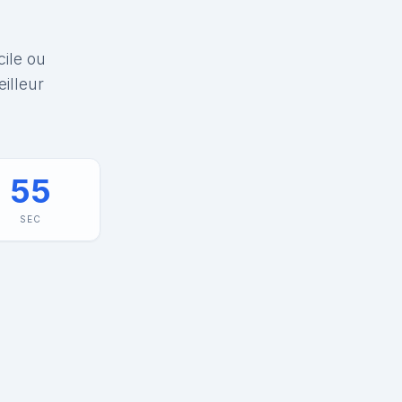
cile ou
illeur
55
SEC