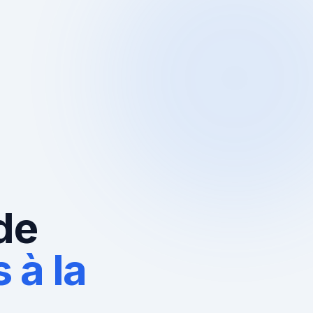
de
 à la