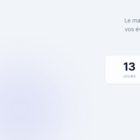
Le mat
vos é
13
JOURS