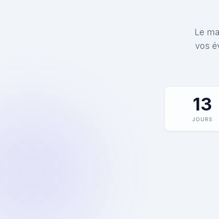
Le mat
vos é
13
JOURS