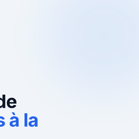
de
 à la