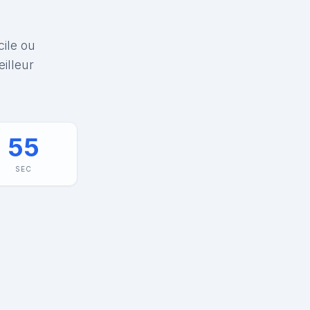
cile ou
illeur
55
SEC