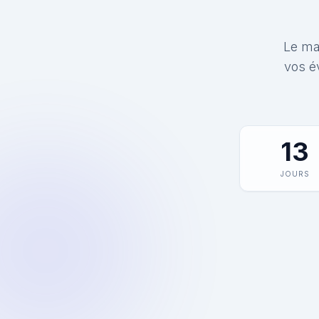
Le mat
vos é
13
JOURS