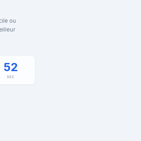
cile ou
illeur
52
SEC