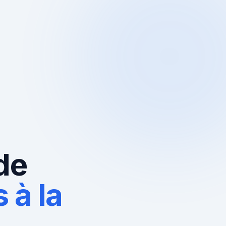
de
 à la