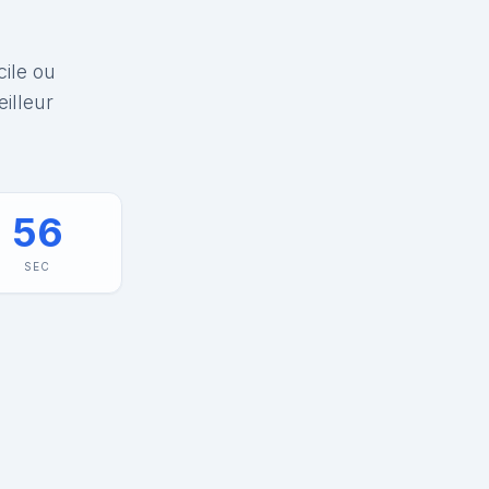
cile ou
illeur
56
SEC