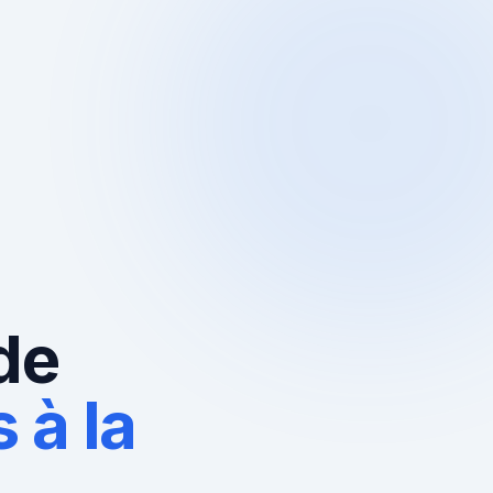
de
 à la