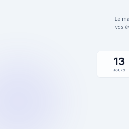
Le mat
vos é
13
JOURS